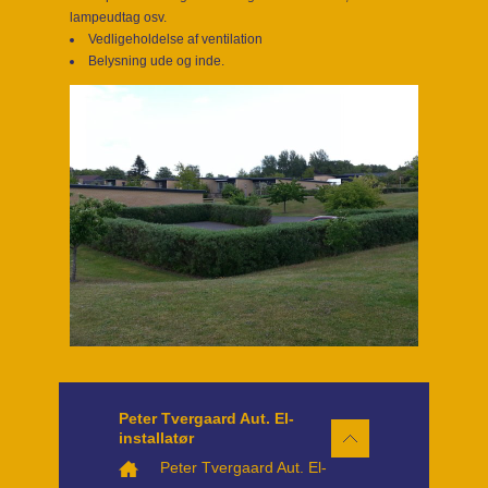
lampeudtag osv.
Vedligeholdelse af ventilation
Belysning ude og inde.
Peter Tvergaard Aut. El-
installatør
Peter Tvergaard Aut. El-