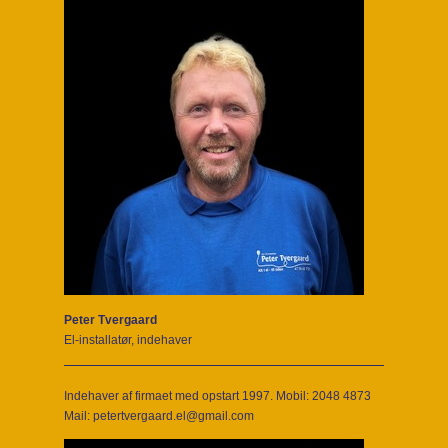
Peter Tvergaard
El-installatør, indehaver
Indehaver af firmaet med opstart 1997. Mobil: 2048 4873
Mail: petertvergaard.el@gmail.com