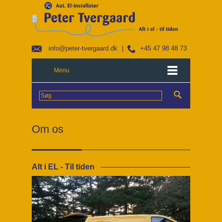
info@peter-tvergaard.dk
|
+45 47 98 48 73
Menu
Om os
Alt i EL - Til tiden