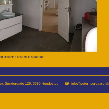
tilslutning af strøm til spabadet.
latør, Søndergade 128, 3390 Hundested
info@peter-tvergaard.dk